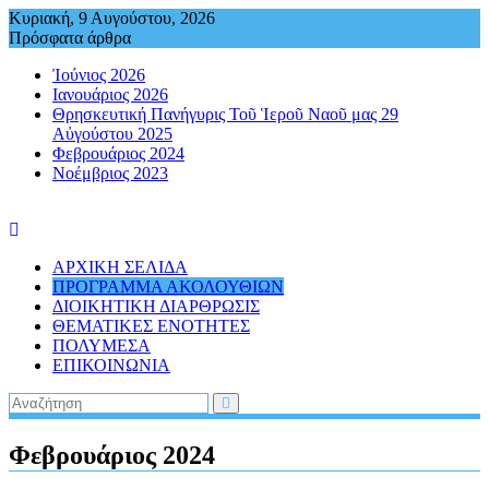
Περάστε
Κυριακή, 9 Αυγούστου, 2026
στο
Πρόσφατα άρθρα
περιεχόμενο
Ἰούνιος 2026
Ιανουάριος 2026
Θρησκευτική Πανήγυρις Τοῦ Ἱεροῦ Ναοῦ μας 29
Αὐγούστου 2025
Φεβρουάριος 2024
Νοέμβριος 2023
ΑΡΧΙΚΗ ΣΕΛΙΔΑ
ΠΡΟΓΡΑΜΜΑ ΑΚΟΛΟΥΘΙΩΝ
ΔΙΟΙΚΗΤΙΚΗ ΔΙΑΡΘΡΩΣΙΣ
ΘΕΜΑΤΙΚΕΣ ΕΝΟΤΗΤΕΣ
ΠΟΛΥΜΕΣΑ
ΕΠΙΚΟΙΝΩΝΙΑ
Φεβρουάριος 2024