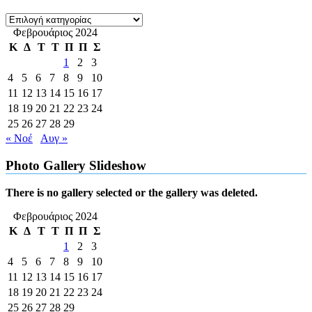
Kατηγορίες
Φεβρουάριος 2024
Κ
Δ
Τ
Τ
Π
Π
Σ
1
2
3
4
5
6
7
8
9
10
11
12
13
14
15
16
17
18
19
20
21
22
23
24
25
26
27
28
29
« Νοέ
Αυγ »
Photo Gallery Slideshow
There is no gallery selected or the gallery was deleted.
Φεβρουάριος 2024
Κ
Δ
Τ
Τ
Π
Π
Σ
1
2
3
4
5
6
7
8
9
10
11
12
13
14
15
16
17
18
19
20
21
22
23
24
25
26
27
28
29