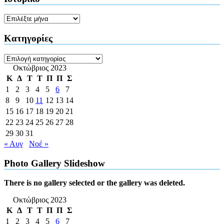
Ιστορικό
Kατηγορίες
Kατηγορίες
Οκτώβριος 2023
Κ
Δ
Τ
Τ
Π
Π
Σ
1
2
3
4
5
6
7
8
9
10
11
12
13
14
15
16
17
18
19
20
21
22
23
24
25
26
27
28
29
30
31
« Αυγ
Νοέ »
Photo Gallery Slideshow
There is no gallery selected or the gallery was deleted.
Οκτώβριος 2023
Κ
Δ
Τ
Τ
Π
Π
Σ
1
2
3
4
5
6
7