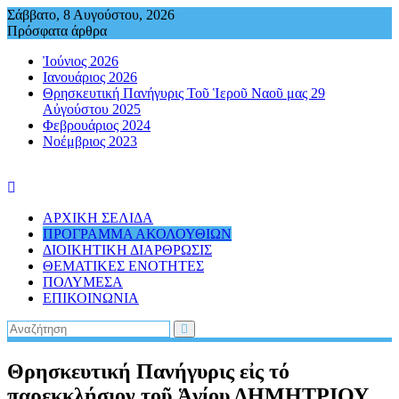
Περάστε
Σάββατο, 8 Αυγούστου, 2026
στο
Πρόσφατα άρθρα
περιεχόμενο
Ἰούνιος 2026
Ιανουάριος 2026
Θρησκευτική Πανήγυρις Τοῦ Ἱεροῦ Ναοῦ μας 29
Αὐγούστου 2025
Φεβρουάριος 2024
Νοέμβριος 2023
ΑΡΧΙΚΗ ΣΕΛΙΔΑ
ΠΡΟΓΡΑΜΜΑ ΑΚΟΛΟΥΘΙΩΝ
ΔΙΟΙΚΗΤΙΚΗ ΔΙΑΡΘΡΩΣΙΣ
ΘΕΜΑΤΙΚΕΣ ΕΝΟΤΗΤΕΣ
ΠΟΛΥΜΕΣΑ
ΕΠΙΚΟΙΝΩΝΙΑ
Θρησκευτική Πανήγυρις εἰς τό
παρεκκλήσιον τοῦ Ἁγίου ΔΗΜΗΤΡΙΟΥ