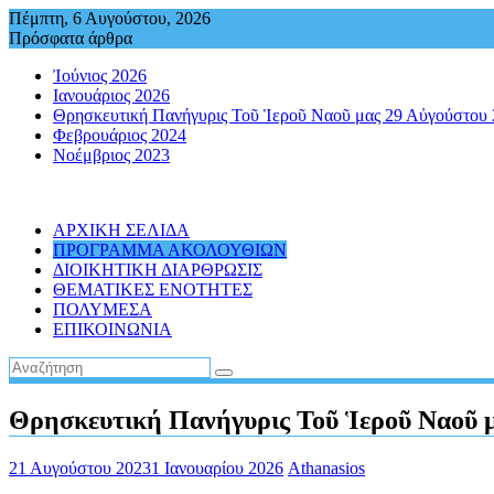
Περάστε
Πέμπτη, 6 Αυγούστου, 2026
στο
Πρόσφατα άρθρα
περιεχόμενο
Ἰούνιος 2026
Ιανουάριος 2026
Θρησκευτική Πανήγυρις Τοῦ Ἱεροῦ Ναοῦ μας 29 Αὐγούστου
Φεβρουάριος 2024
Νοέμβριος 2023
ΑΡΧΙΚΗ ΣΕΛΙΔΑ
ΠΡΟΓΡΑΜΜΑ ΑΚΟΛΟΥΘΙΩΝ
ΔΙΟΙΚΗΤΙΚΗ ΔΙΑΡΘΡΩΣΙΣ
ΘΕΜΑΤΙΚΕΣ ΕΝΟΤΗΤΕΣ
ΠΟΛΥΜΕΣΑ
ΕΠΙΚΟΙΝΩΝΙΑ
Θρησκευτική Πανήγυρις Τοῦ Ἱεροῦ Ναοῦ 
21 Αυγούστου 2023
1 Ιανουαρίου 2026
Athanasios