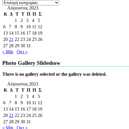
Kατηγορίες
Αύγουστος 2023
Κ
Δ
Τ
Τ
Π
Π
Σ
1
2
3
4
5
6
7
8
9
10
11
12
13
14
15
16
17
18
19
20
21
22
23
24
25
26
27
28
29
30
31
« Μάι
Οκτ »
Photo Gallery Slideshow
There is no gallery selected or the gallery was deleted.
Αύγουστος 2023
Κ
Δ
Τ
Τ
Π
Π
Σ
1
2
3
4
5
6
7
8
9
10
11
12
13
14
15
16
17
18
19
20
21
22
23
24
25
26
27
28
29
30
31
« Μάι
Οκτ »