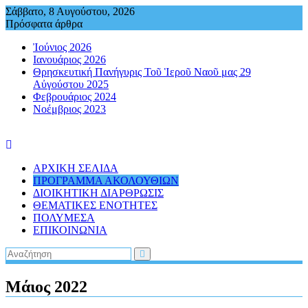
Περάστε
Σάββατο, 8 Αυγούστου, 2026
στο
Πρόσφατα άρθρα
περιεχόμενο
Ἰούνιος 2026
Ιανουάριος 2026
Θρησκευτική Πανήγυρις Τοῦ Ἱεροῦ Ναοῦ μας 29
Αὐγούστου 2025
Φεβρουάριος 2024
Νοέμβριος 2023
ΑΡΧΙΚΗ ΣΕΛΙΔΑ
ΠΡΟΓΡΑΜΜΑ ΑΚΟΛΟΥΘΙΩΝ
ΔΙΟΙΚΗΤΙΚΗ ΔΙΑΡΘΡΩΣΙΣ
ΘΕΜΑΤΙΚΕΣ ΕΝΟΤΗΤΕΣ
ΠΟΛΥΜΕΣΑ
ΕΠΙΚΟΙΝΩΝΙΑ
Μάιος 2022