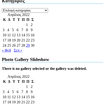
Kατηγορίες
Kατηγορίες
Απρίλιος 2022
Κ
Δ
Τ
Τ
Π
Π
Σ
1
2
3
4
5
6
7
8
9
10
11
12
13
14
15
16
17
18
19
20
21
22
23
24
25
26
27
28
29
30
« Φεβ
Σεπ »
Photo Gallery Slideshow
There is no gallery selected or the gallery was deleted.
Απρίλιος 2022
Κ
Δ
Τ
Τ
Π
Π
Σ
1
2
3
4
5
6
7
8
9
10
11
12
13
14
15
16
17
18
19
20
21
22
23