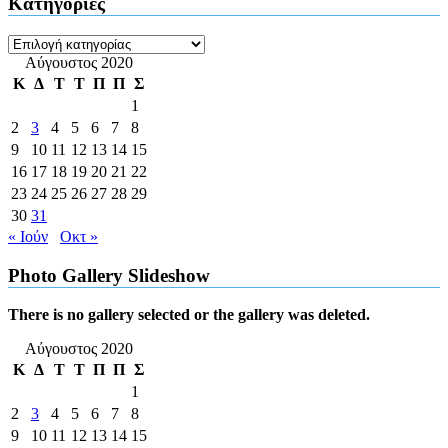
Kατηγορίες
Kατηγορίες
Αύγουστος 2020
Κ
Δ
Τ
Τ
Π
Π
Σ
1
2
3
4
5
6
7
8
9
10
11
12
13
14
15
16
17
18
19
20
21
22
23
24
25
26
27
28
29
30
31
« Ιούν
Οκτ »
Photo Gallery Slideshow
There is no gallery selected or the gallery was deleted.
Αύγουστος 2020
Κ
Δ
Τ
Τ
Π
Π
Σ
1
2
3
4
5
6
7
8
9
10
11
12
13
14
15