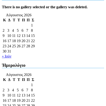
There is no gallery selected or the gallery was deleted.
Αύγουστος 2026
Κ
Δ
Τ
Τ
Π
Π
Σ
1
2
3
4
5
6
7
8
9
10
11
12
13
14
15
16
17
18
19
20
21
22
23
24
25
26
27
28
29
30
31
« Ιούν
Ἠμερολόγιο
Αύγουστος 2026
Κ
Δ
Τ
Τ
Π
Π
Σ
1
2
3
4
5
6
7
8
9
10
11
12
13
14
15
16
17
18
19
20
21
22
23
24
25
26
27
28
29