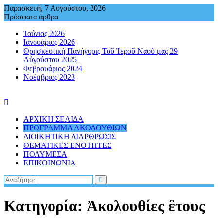
Περάστε
Παρασκευή, 7 Αυγούστου, 2026
στο
Πρόσφατα άρθρα
περιεχόμενο
Ἰούνιος 2026
Ιανουάριος 2026
Θρησκευτική Πανήγυρις Τοῦ Ἱεροῦ Ναοῦ μας 29
Αὐγούστου 2025
Φεβρουάριος 2024
Νοέμβριος 2023
ΑΡΧΙΚΗ ΣΕΛΙΔΑ
ΠΡΟΓΡΑΜΜΑ ΑΚΟΛΟΥΘΙΩΝ
ΔΙΟΙΚΗΤΙΚΗ ΔΙΑΡΘΡΩΣΙΣ
ΘΕΜΑΤΙΚΕΣ ΕΝΟΤΗΤΕΣ
ΠΟΛΥΜΕΣΑ
ΕΠΙΚΟΙΝΩΝΙΑ
Κατηγορία:
Ἀκολουθίες ἒτους