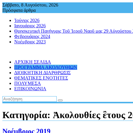
Περάστε
Σάββατο, 8 Αυγούστου, 2026
στο
Πρόσφατα άρθρα
περιεχόμενο
Ἰούνιος 2026
Ιανουάριος 2026
Θρησκευτική Πανήγυρις Τοῦ Ἱεροῦ Ναοῦ μας 29 Αὐγούστου
Φεβρουάριος 2024
Νοέμβριος 2023
ΑΡΧΙΚΗ ΣΕΛΙΔΑ
ΠΡΟΓΡΑΜΜΑ ΑΚΟΛΟΥΘΙΩΝ
ΔΙΟΙΚΗΤΙΚΗ ΔΙΑΡΘΡΩΣΙΣ
ΘΕΜΑΤΙΚΕΣ ΕΝΟΤΗΤΕΣ
ΠΟΛΥΜΕΣΑ
ΕΠΙΚΟΙΝΩΝΙΑ
Κατηγορία:
Ἀκολουθίες ἒτους 
Νοέμβριος 2019