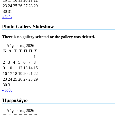
16
17
18
19
20
21
22
23
24
25
26
27
28
29
30
31
« Ιούν
Photo Gallery Slideshow
There is no gallery selected or the gallery was deleted.
Αύγουστος 2026
Κ
Δ
Τ
Τ
Π
Π
Σ
1
2
3
4
5
6
7
8
9
10
11
12
13
14
15
16
17
18
19
20
21
22
23
24
25
26
27
28
29
30
31
« Ιούν
Ἠμερολόγιο
Αύγουστος 2026