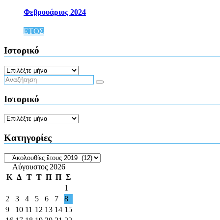
Φεβρουάριος 2024
ΕΤΟΣ
Ιστορικό
Ιστορικό
Ιστορικό
Ιστορικό
Kατηγορίες
Kατηγορίες
Αύγουστος 2026
Κ
Δ
Τ
Τ
Π
Π
Σ
1
2
3
4
5
6
7
8
9
10
11
12
13
14
15