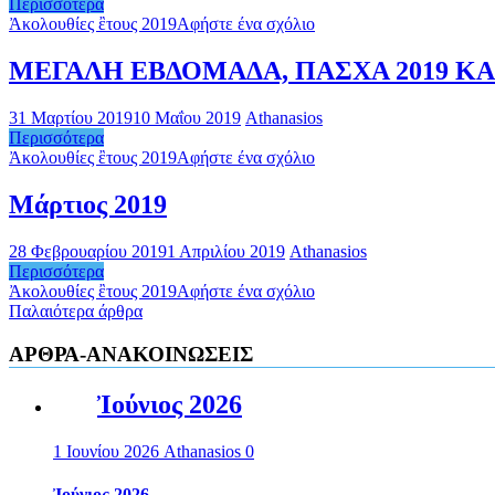
Περισσότερα
Ἀκολουθίες ἒτους 2019
Αφήστε ένα σχόλιο
ΜΕΓΑΛΗ ΕΒΔΟΜΑΔΑ, ΠΑΣΧΑ 2019 Κ
31 Μαρτίου 2019
10 Μαΐου 2019
Athanasios
Περισσότερα
Ἀκολουθίες ἒτους 2019
Αφήστε ένα σχόλιο
Μάρτιος 2019
28 Φεβρουαρίου 2019
1 Απριλίου 2019
Athanasios
Περισσότερα
Ἀκολουθίες ἒτους 2019
Αφήστε ένα σχόλιο
Πλοήγηση
Παλαιότερα άρθρα
άρθρων
ΑΡΘΡΑ-ΑΝΑΚΟΙΝΩΣΕΙΣ
Ἰούνιος 2026
1 Ιουνίου 2026
Athanasios
0
Ἰούνιος 2026